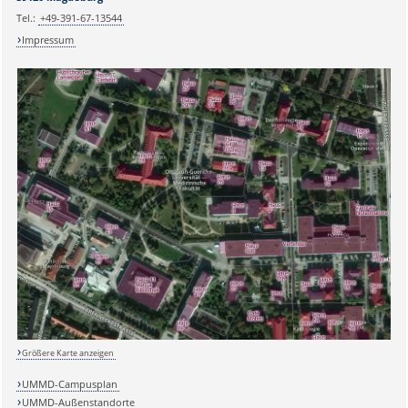
Tel.:
+49-391-67-13544
Impressum
Größere Karte anzeigen
UMMD-Campusplan
UMMD-Außenstandorte