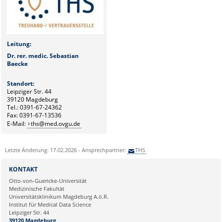
Leitung:
Dr. rer. medic. Sebastian
Baecke
Standort:
Leipziger Str. 44
39120 Magdeburg
Tel.: 0391-67-24362
Fax: 0391-67-13536
E-Mail:
ths@med.ovgu.de
Letzte Änderung: 17.02.2026 - Ansprechpartner:
THS
KONTAKT
Otto-von-Guericke-Universität
Medizinische Fakultät
Universitätsklinikum Magdeburg A.ö.R.
Institut für Medical Data Science
Leipziger Str. 44
39120 Magdeburg