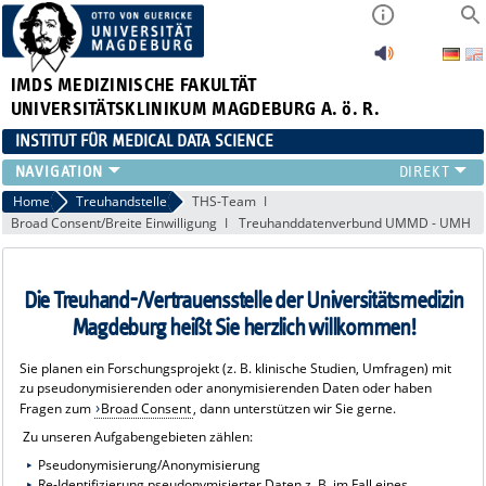
IMDS
MEDIZINISCHE FAKULTÄT
UNIVERSITÄTSKLINIKUM MAGDEBURG A. ö. R.
INSTITUT FÜR MEDICAL DATA SCIENCE
FORSCHUNG
Home
Treuhandstelle
THS-Team
Broad Consent/Breite Einwilligung
Treuhanddatenverbund UMMD - UMH
TEAM
PROJEKTE & PUBLIKATIONEN
LEHRE
Die Treuhand-/Vertrauensstelle der Universitätsmedizin
ABSCHLUSSARBEITEN
Magdeburg heißt Sie herzlich willkommen!
CLINICIAN SCIENTISTS
TREUHANDSTELLE
Sie planen ein Forschungsprojekt (z. B. klinische Studien, Umfragen) mit
zu pseudonymisierenden oder anonymisierenden Daten oder haben
Fragen zum
Broad Consent
, dann unterstützen wir Sie gerne.
Zu unseren Aufgabengebieten zählen:
Pseudonymisierung/Anonymisierung
Re-Identifizierung pseudonymisierter Daten z. B. im Fall eines