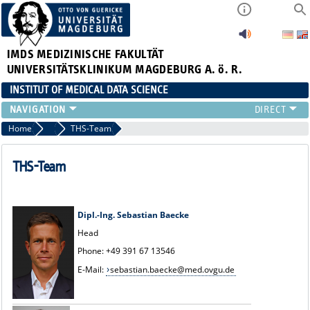
IMDS
MEDIZINISCHE FAKULTÄT
UNIVERSITÄTSKLINIKUM MAGDEBURG A. ö. R.
INSTITUT OF MEDICAL DATA SCIENCE
RESEARCH
Home
Data Trust (THS)
THS-Team
TEAM
PROJECTS AND PUBLICATIONS
THS-Team
TEACHING
THESES
CLINICIAN SCIENTISTS
Dipl.-Ing. Sebastian Baecke
DATA TRUST (THS)
Head
Phone: +49 391 67 13546
E-Mail:
sebastian.baecke@med.ovgu.de