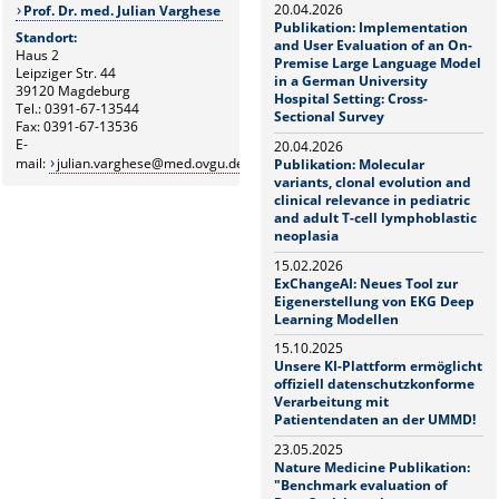
20.04.2026
Prof. Dr. med. Julian Varghese
Publikation: Implementation
Standort:
and User Evaluation of an On-
Haus 2
Premise Large Language Model
Leipziger Str. 44
in a German University
39120 Magdeburg
Hospital Setting: Cross-
Tel.: 0391-67-13544
Sectional Survey
Fax: 0391-67-13536
E-
20.04.2026
mail:
julian.varghese@med.ovgu.de
Publikation: Molecular
variants, clonal evolution and
clinical relevance in pediatric
and adult T-cell lymphoblastic
neoplasia
15.02.2026
ExChangeAI: Neues Tool zur
Eigenerstellung von EKG Deep
Learning Modellen
15.10.2025
Unsere KI-Plattform ermöglicht
offiziell datenschutzkonforme
Verarbeitung mit
Patientendaten an der UMMD!
23.05.2025
Nature Medicine Publikation:
"Benchmark evaluation of