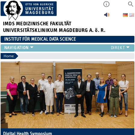
IMDS
MEDIZINISCHE FAKULTÄT
UNIVERSITÄTSKLINIKUM MAGDEBURG A. ö. R.
INSTITUT FÜR MEDICAL DATA SCIENCE
FORSCHUNG
Home
TEAM
PROJEKTE & PUBLIKATIONEN
LEHRE
ABSCHLUSSARBEITEN
CLINICIAN SCIENTISTS
TREUHANDSTELLE
Digital Health Symposium