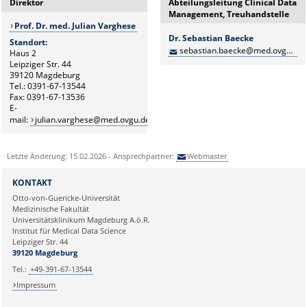
Direktor
Abteilungsleitung Clinical Data
Management, Treuhandstelle
Prof. Dr. med. Julian Varghese
Dr. Sebastian Baecke
Standort:
sebastian.baecke@med.ovgu.de
Haus 2
Leipziger Str. 44
39120 Magdeburg
Tel.: 0391-67-13544
Fax: 0391-67-13536
E-
mail:
julian.varghese@med.ovgu.de
Letzte Änderung: 15.02.2026 - Ansprechpartner:
Webmaster
KONTAKT
Otto-von-Guericke-Universität
Medizinische Fakultät
Universitätsklinikum Magdeburg A.ö.R.
Institut für Medical Data Science
Leipziger Str. 44
39120 Magdeburg
Tel.:
+49-391-67-13544
Impressum