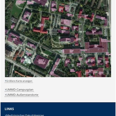
Größere Karte anzeigen
UMMD-Campusplan
UMMD-Außenstandorte
LINKS
Medizinischer Fakultätentag