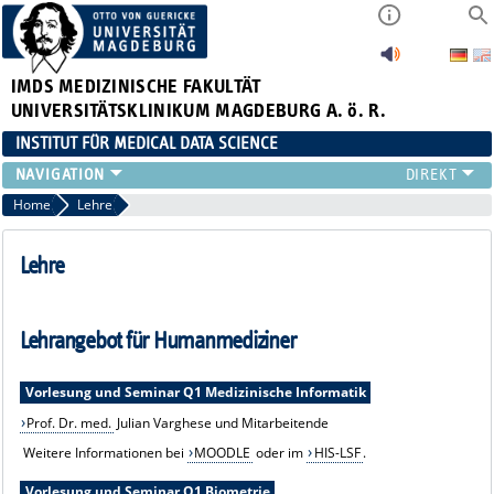
IMDS
MEDIZINISCHE FAKULTÄT
UNIVERSITÄTSKLINIKUM MAGDEBURG A. ö. R.
INSTITUT FÜR MEDICAL DATA SCIENCE
FORSCHUNG
Home
Lehre
TEAM
PROJEKTE & PUBLIKATIONEN
Lehre
LEHRE
ABSCHLUSSARBEITEN
Lehrangebot für Humanmediziner
CLINICIAN SCIENTISTS
TREUHANDSTELLE
Vorlesung und Seminar Q1 Medizinische Informatik
Prof. Dr. med.
Julian Varghese und Mitarbeitende
Weitere Informationen bei
MOODLE
oder im
HIS-LSF
.
Vorlesung und Seminar Q1 Biometrie