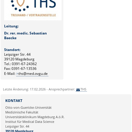
Leitung:
Dr. rer. medic. Sebastian
Baecke
Standort:
Leipziger Str. 44
39120 Magdeburg
Tel.: 0391-67-24362
Fax: 0391-67-13536
E-Mail:
ths@med.ovgu.de
Letzte Änderung: 17.02.2026 - Ansprechpartner:
THS
KONTAKT
Otto-von-Guericke-Universität
Medizinische Fakultät
Universitätsklinikum Magdeburg A.ö.R.
Institut für Medical Data Science
Leipziger Str. 44
39120 Magdeburg