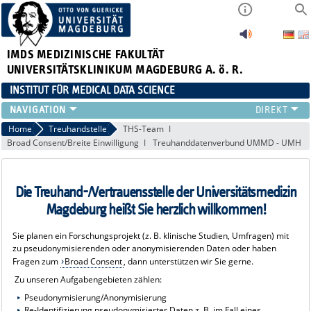
IMDS
MEDIZINISCHE FAKULTÄT
UNIVERSITÄTSKLINIKUM MAGDEBURG A. ö. R.
INSTITUT FÜR MEDICAL DATA SCIENCE
FORSCHUNG
Home
Treuhandstelle
THS-Team
Broad Consent/Breite Einwilligung
Treuhanddatenverbund UMMD - UMH
TEAM
PROJEKTE & PUBLIKATIONEN
LEHRE
Die Treuhand-/Vertrauensstelle der Universitätsmedizin
ABSCHLUSSARBEITEN
Magdeburg heißt Sie herzlich willkommen!
CLINICIAN SCIENTISTS
TREUHANDSTELLE
Sie planen ein Forschungsprojekt (z. B. klinische Studien, Umfragen) mit
zu pseudonymisierenden oder anonymisierenden Daten oder haben
Fragen zum
Broad Consent
, dann unterstützen wir Sie gerne.
Zu unseren Aufgabengebieten zählen:
Pseudonymisierung/Anonymisierung
Re-Identifizierung pseudonymisierter Daten z. B. im Fall eines