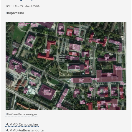
Tel.:
+49-391-67-13544
Impressum
Größere Karte anzeigen
UMMD-Campusplan
UMMD-Außenstandorte