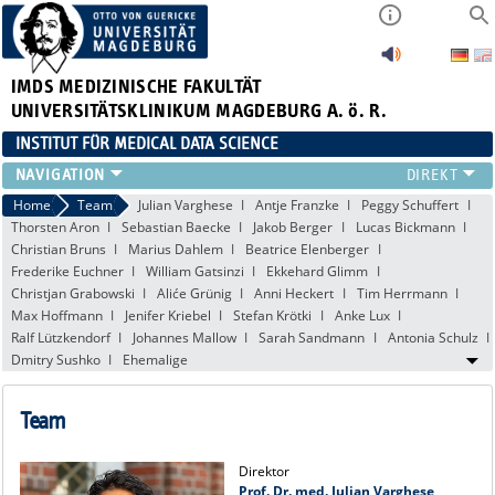
IMDS
MEDIZINISCHE FAKULTÄT
UNIVERSITÄTSKLINIKUM MAGDEBURG A. ö. R.
INSTITUT FÜR MEDICAL DATA SCIENCE
FORSCHUNG
Home
Team
Julian Varghese
Antje Franzke
Peggy Schuffert
Thorsten Aron
Sebastian Baecke
Jakob Berger
Lucas Bickmann
TEAM
Christian Bruns
Marius Dahlem
Beatrice Elenberger
PROJEKTE & PUBLIKATIONEN
Frederike Euchner
William Gatsinzi
Ekkehard Glimm
LEHRE
Christjan Grabowski
Aliće Grünig
Anni Heckert
Tim Herrmann
ABSCHLUSSARBEITEN
Max Hoffmann
Jenifer Kriebel
Stefan Krötki
Anke Lux
Ralf Lützkendorf
Johannes Mallow
Sarah Sandmann
Antonia Schulz
CLINICIAN SCIENTISTS
Dmitry Sushko
Ehemalige
TREUHANDSTELLE
Team
Direktor
Prof. Dr. med. Julian Varghese