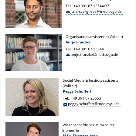
Tel.:
+49 391 67 13544/37
julian.varghese@med.ovgu.de
Organisationsassistentin (Vollzeit)
Antje Franzke
Tel.:
+49 391 67 13544
antje.franzke@med.ovgu.de
Social Media & Institutsassistenz
(Vollzeit)
Peggy Schuffert
Tel.:
+49 391 67 25653
peggy.schuffert@med.ovgu.de
Wissenschaftlicher Mitarbeiter -
Biometrie
M.Sc. Thorsten Aron