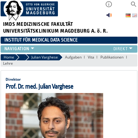
IMDS
MEDIZINISCHE FAKULTÄT
UNIVERSITÄTSKLINIKUM MAGDEBURG A. ö. R.
INSTITUT FÜR MEDICAL DATA SCIENCE
FORSCHUNG
Home
Team
Julian Varghese
Aufgaben
Vita
Publikationen
Lehre
TEAM
PROJEKTE & PUBLIKATIONEN
Direktor
LEHRE
Prof. Dr. med. Julian Varghese
ABSCHLUSSARBEITEN
CLINICIAN SCIENTISTS
TREUHANDSTELLE