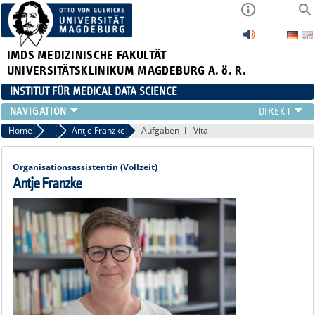
IMDS
MEDIZINISCHE FAKULTÄT
UNIVERSITÄTSKLINIKUM MAGDEBURG A. ö. R.
INSTITUT FÜR MEDICAL DATA SCIENCE
FORSCHUNG
Home
Team
Antje Franzke
Aufgaben
Vita
TEAM
PROJEKTE & PUBLIKATIONEN
Organisationsassistentin (Vollzeit)
LEHRE
Antje Franzke
ABSCHLUSSARBEITEN
CLINICIAN SCIENTISTS
TREUHANDSTELLE