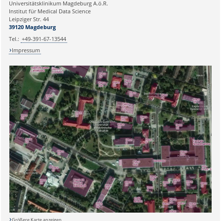
Universitätsklinikum Magdeburg A.ö.R.
Institut für Medical Data Science
Leipziger Str. 44
39120 Magdeburg
Tel.:
+49-391-67-13544
Impressum
Größere Karte anzeigen