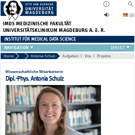
IMDS
MEDIZINISCHE FAKULTÄT
UNIVERSITÄTSKLINIKUM MAGDEBURG A. ö. R.
INSTITUT FÜR MEDICAL DATA SCIENCE
FORSCHUNG
Home
Team
Antonia Schulz
Aufgaben
Vita
Projekte
TEAM
PROJEKTE & PUBLIKATIONEN
Wissenschaftliche Mitarbeiterin
LEHRE
Dipl.-Phys. Antonia Schulz
ABSCHLUSSARBEITEN
CLINICIAN SCIENTISTS
TREUHANDSTELLE