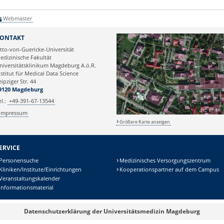
Webmaster
ONTAKT
tto-von-Guericke-Universität
edizinische Fakultät
niversitätsklinikum Magdeburg A.ö.R.
nstitut für Medical Data Science
eipziger Str. 44
9120 Magdeburg
el.:
+49-391-67-13544
Impressum
Größere Karte anzeigen
ERVICE
Personensuche
Medizinisches Versorgungszentrum
Kliniken/Institute/Einrichtungen
Kooperationspartner auf dem Campus
Veranstaltungskalender
Informationsmaterial
Datenschutzerklärung der Universitätsmedizin Magdeburg