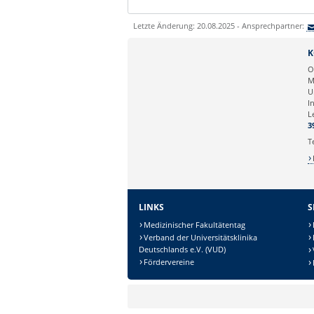
Letzte Änderung: 20.08.2025 - Ansprechpartner:
K
O
M
U
I
L
3
T
LINKS
S
Medizinischer Fakultätentag
Verband der Universitätsklinika
Deutschlands e.V. (VUD)
Fördervereine