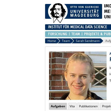
IM
ME
UN
INSTITUT FÜR MEDICAL DATA SCIENCE
FORSCHUNG
TEAM
PROJEKTE & PUB
Home
Team
Sarah Sandmann
Auf
I
T
Aufgaben
Vita
Publikationen
Proje