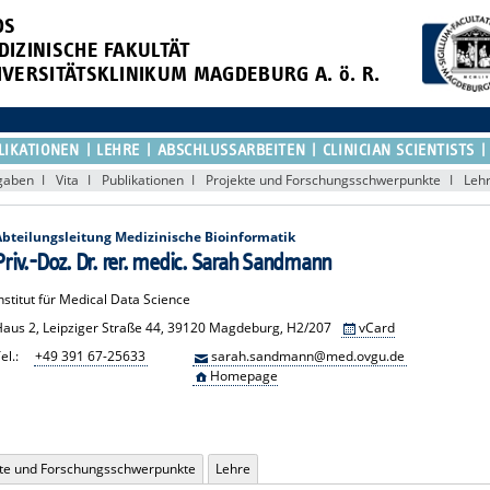
DS
DIZINISCHE FAKULTÄT
IVERSITÄTSKLINIKUM MAGDEBURG A. ö. R.
LIKATIONEN
LEHRE
ABSCHLUSSARBEITEN
CLINICIAN SCIENTISTS
gaben
Vita
Publikationen
Projekte und Forschungsschwerpunkte
Leh
Abteilungsleitung Medizinische Bioinformatik
Priv.-Doz. Dr. rer. medic. Sarah Sandmann
nstitut für Medical Data Science
Haus 2, Leipziger Straße 44, 39120 Magdeburg, H2/207
vCard
el.:
+49 391 67-25633
sarah.sandmann@med.ovgu.de
Homepage
kte und Forschungsschwerpunkte
Lehre